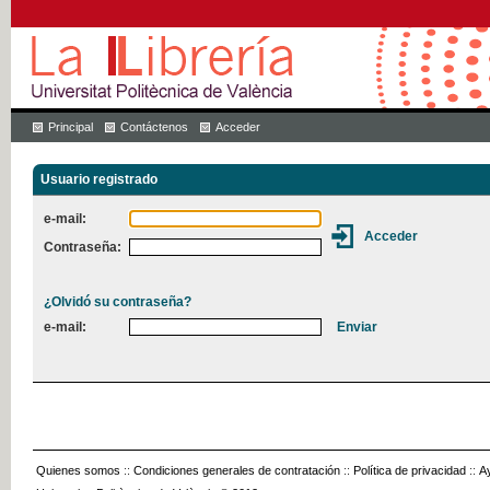
Principal
Contáctenos
Acceder
Usuario registrado
e-mail:
Contraseña:
¿Olvidó su contraseña?
e-mail:
Quienes somos
::
Condiciones generales de contratación
::
Política de privacidad
::
A