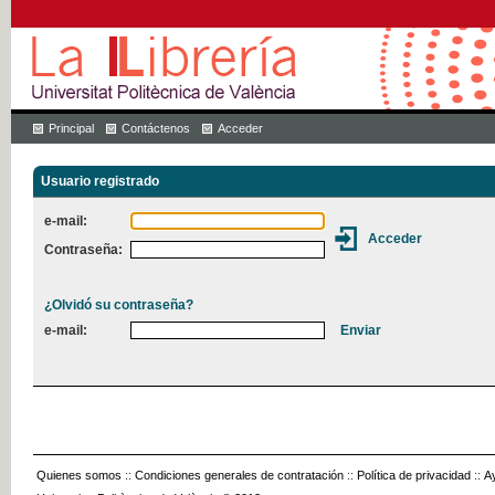
Principal
Contáctenos
Acceder
Usuario registrado
e-mail:
Contraseña:
¿Olvidó su contraseña?
e-mail:
Quienes somos
::
Condiciones generales de contratación
::
Política de privacidad
::
A