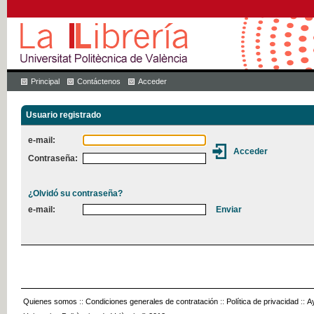
Principal
Contáctenos
Acceder
Usuario registrado
e-mail:
Contraseña:
¿Olvidó su contraseña?
e-mail:
Quienes somos
::
Condiciones generales de contratación
::
Política de privacidad
::
A