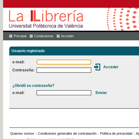
Principal
Contáctenos
Acceder
Usuario registrado
e-mail:
Contraseña:
¿Olvidó su contraseña?
e-mail:
Quienes somos
::
Condiciones generales de contratación
::
Política de privacidad
::
A