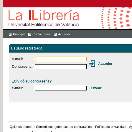
Principal
Contáctenos
Acceder
Usuario registrado
e-mail:
Contraseña:
¿Olvidó su contraseña?
e-mail:
Quienes somos
::
Condiciones generales de contratación
::
Política de privacidad
::
A