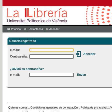
Principal
Contáctenos
Acceder
Usuario registrado
e-mail:
Contraseña:
¿Olvidó su contraseña?
e-mail:
Quienes somos
::
Condiciones generales de contratación
::
Política de privacidad
::
A