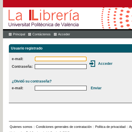
Principal
Contáctenos
Acceder
Usuario registrado
e-mail:
Contraseña:
¿Olvidó su contraseña?
e-mail:
Quienes somos
::
Condiciones generales de contratación
::
Política de privacidad
::
A