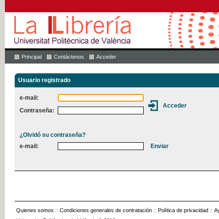
Principal
Contáctenos
Acceder
Usuario registrado
e-mail:
Contraseña:
¿Olvidó su contraseña?
e-mail:
Quienes somos
::
Condiciones generales de contratación
::
Política de privacidad
::
A