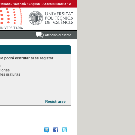
tellano
/
Valencià
/
English
|
Accesibilidad:
a
·
A
Atención al cliente
e podrá disfrutar si se registra:


iones

es gratuitas
