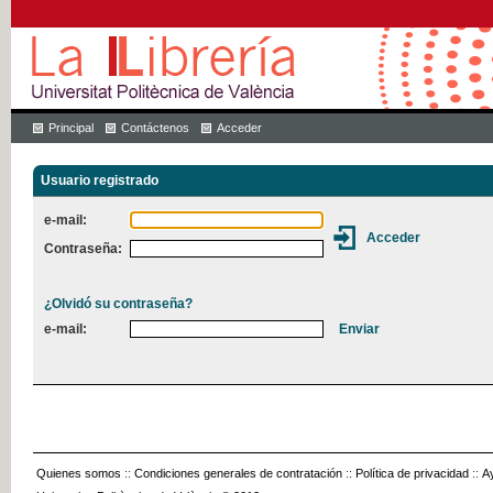
Principal
Contáctenos
Acceder
Usuario registrado
e-mail:
Contraseña:
¿Olvidó su contraseña?
e-mail:
Quienes somos
::
Condiciones generales de contratación
::
Política de privacidad
::
A