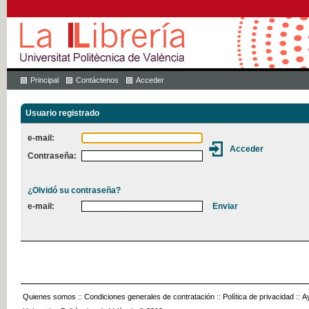
Principal
Contáctenos
Acceder
Usuario registrado
e-mail:
Contraseña:
¿Olvidó su contraseña?
e-mail:
Quienes somos
::
Condiciones generales de contratación
::
Política de privacidad
::
A