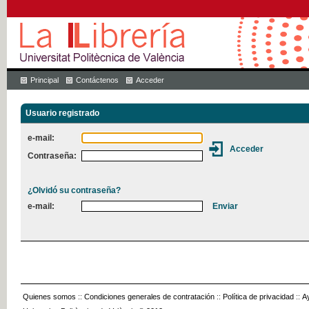
Principal
Contáctenos
Acceder
Usuario registrado
e-mail:
Contraseña:
¿Olvidó su contraseña?
e-mail:
Quienes somos
::
Condiciones generales de contratación
::
Política de privacidad
::
A