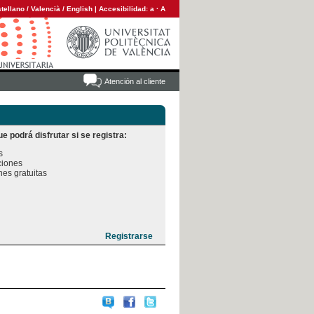
tellano
/
Valencià
/
English
|
Accesibilidad:
a
·
A
Atención al cliente
e podrá disfrutar si se registra:


iones

es gratuitas
