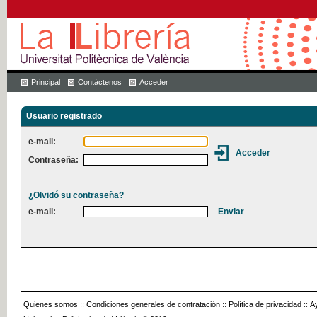
Principal
Contáctenos
Acceder
Usuario registrado
e-mail:
Contraseña:
¿Olvidó su contraseña?
e-mail:
Quienes somos
::
Condiciones generales de contratación
::
Política de privacidad
::
A