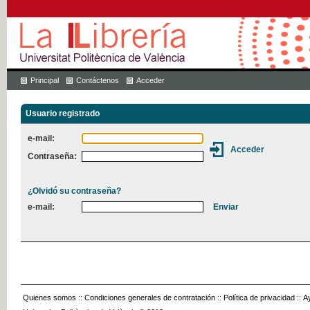
Principal
Contáctenos
Acceder
Usuario registrado
e-mail:
Contraseña:
¿Olvidó su contraseña?
e-mail:
Quienes somos
::
Condiciones generales de contratación
::
Política de privacidad
::
A