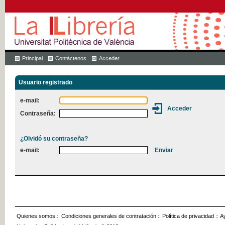
Principal
Contáctenos
Acceder
Usuario registrado
e-mail:
Contraseña:
¿Olvidó su contraseña?
e-mail:
Quienes somos
::
Condiciones generales de contratación
::
Política de privacidad
::
A