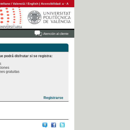
tellano
/
Valencià
/
English
|
Accesibilidad:
a
·
A
Atención al cliente
e podrá disfrutar si se registra:


iones

es gratuitas
