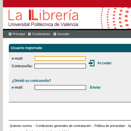
Principal
Contáctenos
Acceder
Usuario registrado
e-mail:
Contraseña:
¿Olvidó su contraseña?
e-mail:
Quienes somos
::
Condiciones generales de contratación
::
Política de privacidad
::
A