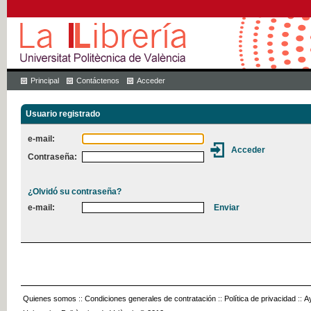
Principal
Contáctenos
Acceder
Usuario registrado
e-mail:
Contraseña:
¿Olvidó su contraseña?
e-mail:
Quienes somos
::
Condiciones generales de contratación
::
Política de privacidad
::
A