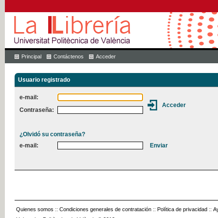
Principal
Contáctenos
Acceder
Usuario registrado
e-mail:
Contraseña:
¿Olvidó su contraseña?
e-mail:
Quienes somos
::
Condiciones generales de contratación
::
Política de privacidad
::
A