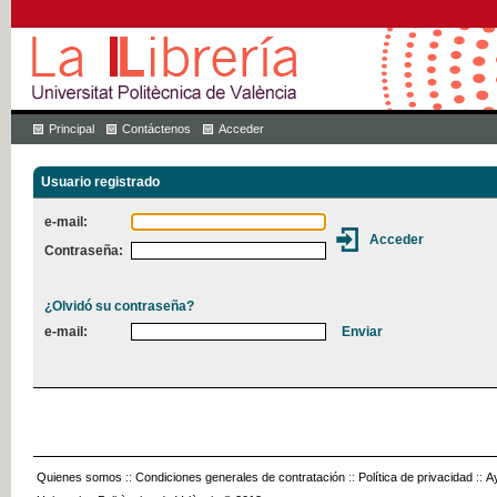
Principal
Contáctenos
Acceder
Usuario registrado
e-mail:
Contraseña:
¿Olvidó su contraseña?
e-mail:
Quienes somos
::
Condiciones generales de contratación
::
Política de privacidad
::
A