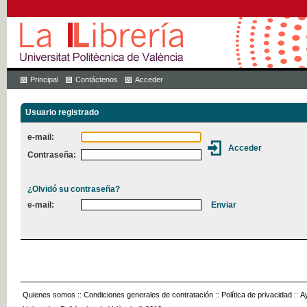
Principal
Contáctenos
Acceder
Usuario registrado
e-mail:
Contraseña:
¿Olvidó su contraseña?
e-mail:
Quienes somos
::
Condiciones generales de contratación
::
Política de privacidad
::
A