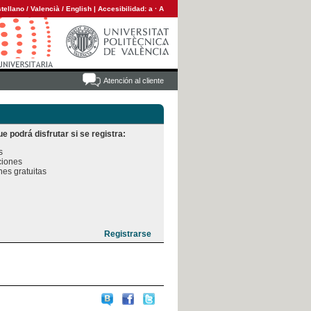
tellano
/
Valencià
/
English
|
Accesibilidad:
a
·
A
Atención al cliente
e podrá disfrutar si se registra:


iones

es gratuitas
