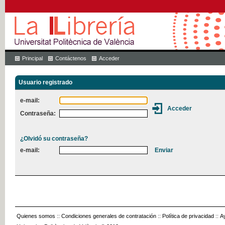
Principal
Contáctenos
Acceder
Usuario registrado
e-mail:
Contraseña:
¿Olvidó su contraseña?
e-mail:
Quienes somos
::
Condiciones generales de contratación
::
Política de privacidad
::
A