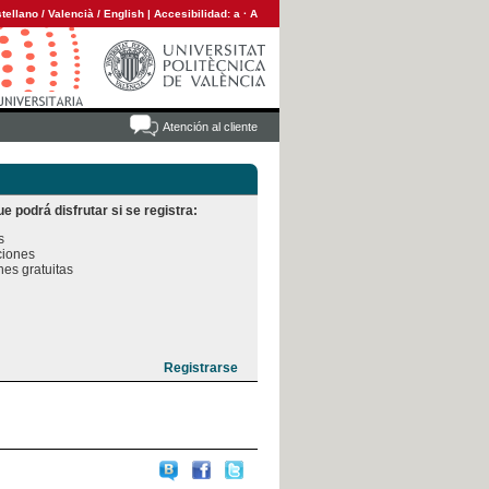
tellano
/
Valencià
/
English
|
Accesibilidad:
a
·
A
Atención al cliente
e podrá disfrutar si se registra:


iones

es gratuitas
