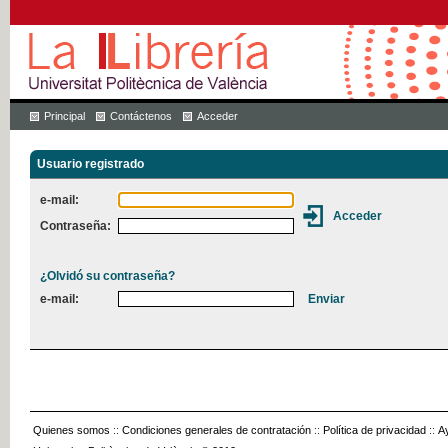
Principal
Contáctenos
Acceder
Usuario registrado
e-mail:
Contraseña:
¿Olvidó su contraseña?
e-mail:
Quienes somos
::
Condiciones generales de contratación
::
Política de privacidad
::
A