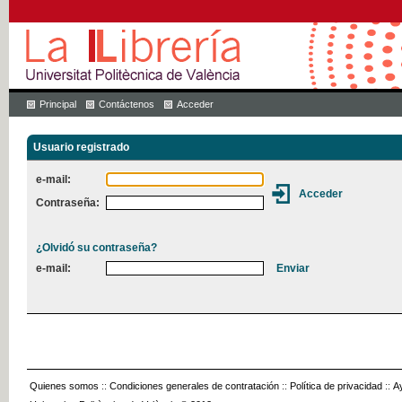
Principal
Contáctenos
Acceder
Usuario registrado
e-mail:
Contraseña:
¿Olvidó su contraseña?
e-mail:
Quienes somos
::
Condiciones generales de contratación
::
Política de privacidad
::
A