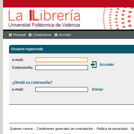
Principal
Contáctenos
Acceder
Usuario registrado
e-mail:
Contraseña:
¿Olvidó su contraseña?
e-mail:
Quienes somos
::
Condiciones generales de contratación
::
Política de privacidad
::
A