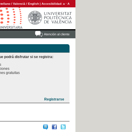
tellano
/
Valencià
/
English
|
Accesibilidad:
a
·
A
Atención al cliente
e podrá disfrutar si se registra:


iones

es gratuitas
