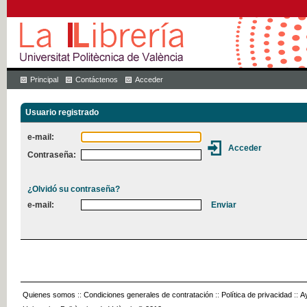
Principal
Contáctenos
Acceder
Usuario registrado
e-mail:
Contraseña:
¿Olvidó su contraseña?
e-mail:
Quienes somos
::
Condiciones generales de contratación
::
Política de privacidad
::
A