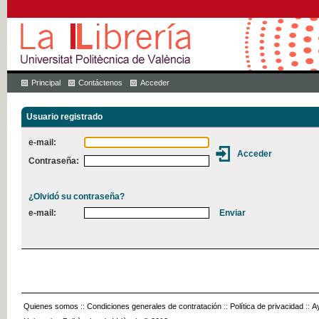
Principal
Contáctenos
Acceder
Usuario registrado
e-mail:
Contraseña:
¿Olvidó su contraseña?
e-mail:
Quienes somos
::
Condiciones generales de contratación
::
Política de privacidad
::
A