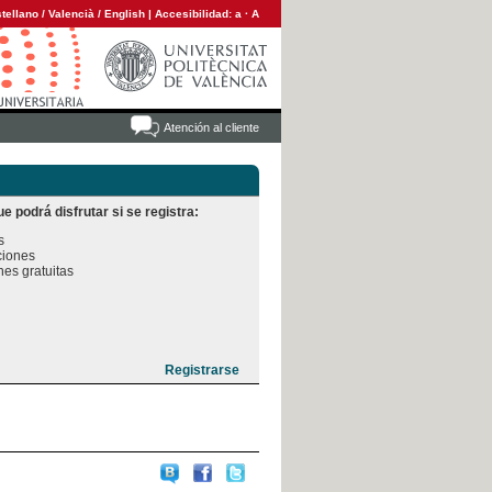
tellano
/
Valencià
/
English
|
Accesibilidad:
a
·
A
Atención al cliente
e podrá disfrutar si se registra:


iones

es gratuitas
