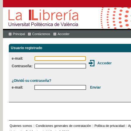
Principal
Contáctenos
Acceder
Usuario registrado
e-mail:
Contraseña:
¿Olvidó su contraseña?
e-mail:
Quienes somos
::
Condiciones generales de contratación
::
Política de privacidad
::
A