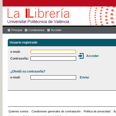
Principal
Contáctenos
Acceder
Usuario registrado
e-mail:
Contraseña:
¿Olvidó su contraseña?
e-mail:
Quienes somos
::
Condiciones generales de contratación
::
Política de privacidad
::
A