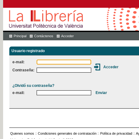
Principal
Contáctenos
Acceder
Usuario registrado
e-mail:
Contraseña:
¿Olvidó su contraseña?
e-mail:
Quienes somos
::
Condiciones generales de contratación
::
Política de privacidad
::
A