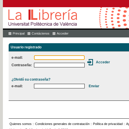
Principal
Contáctenos
Acceder
Usuario registrado
e-mail:
Contraseña:
¿Olvidó su contraseña?
e-mail:
Quienes somos
::
Condiciones generales de contratación
::
Política de privacidad
::
A