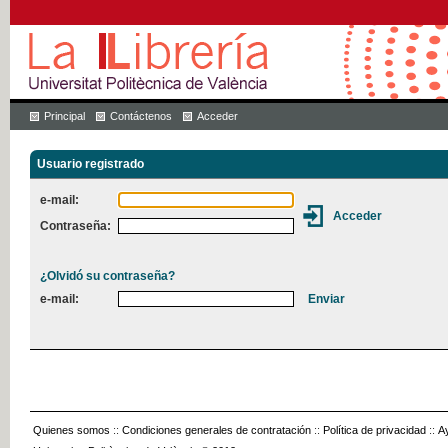
Principal
Contáctenos
Acceder
Usuario registrado
e-mail:
Contraseña:
¿Olvidó su contraseña?
e-mail:
Quienes somos
::
Condiciones generales de contratación
::
Política de privacidad
::
A