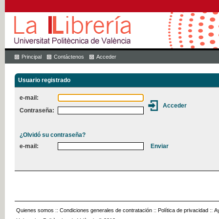
Principal
Contáctenos
Acceder
Usuario registrado
e-mail:
Contraseña:
¿Olvidó su contraseña?
e-mail:
Quienes somos
::
Condiciones generales de contratación
::
Política de privacidad
::
A