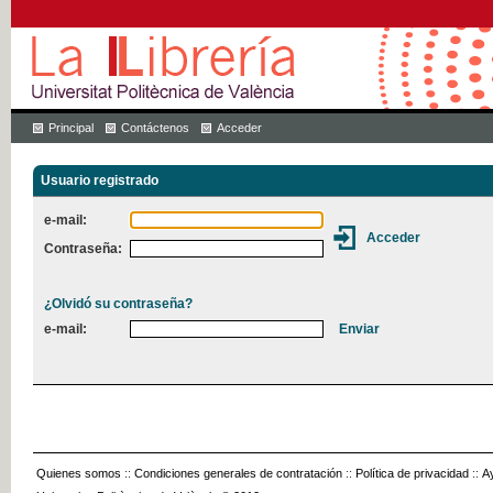
Principal
Contáctenos
Acceder
Usuario registrado
e-mail:
Contraseña:
¿Olvidó su contraseña?
e-mail:
Quienes somos
::
Condiciones generales de contratación
::
Política de privacidad
::
A