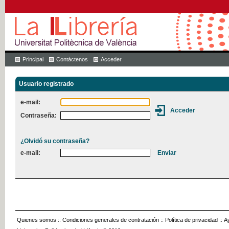
Principal
Contáctenos
Acceder
Usuario registrado
e-mail:
Contraseña:
¿Olvidó su contraseña?
e-mail:
Quienes somos
::
Condiciones generales de contratación
::
Política de privacidad
::
A