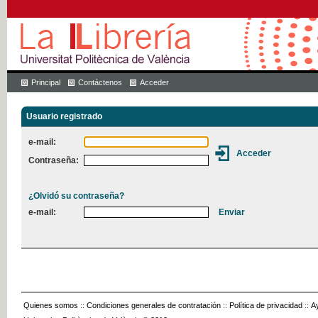
Principal
Contáctenos
Acceder
Usuario registrado
e-mail:
Contraseña:
¿Olvidó su contraseña?
e-mail:
Quienes somos
::
Condiciones generales de contratación
::
Política de privacidad
::
A