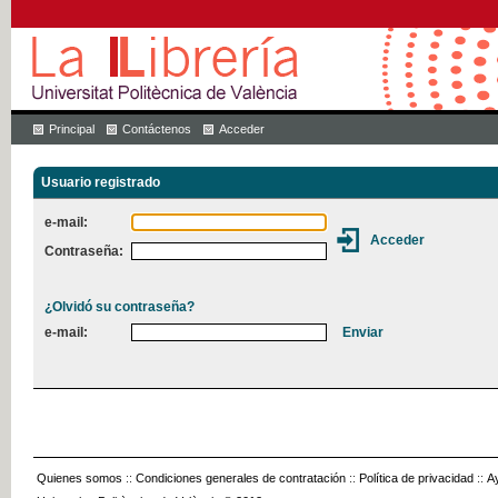
Principal
Contáctenos
Acceder
Usuario registrado
e-mail:
Contraseña:
¿Olvidó su contraseña?
e-mail:
Quienes somos
::
Condiciones generales de contratación
::
Política de privacidad
::
A