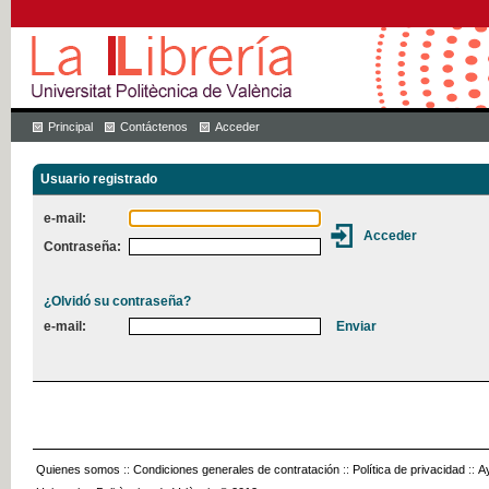
Principal
Contáctenos
Acceder
Usuario registrado
e-mail:
Contraseña:
¿Olvidó su contraseña?
e-mail:
Quienes somos
::
Condiciones generales de contratación
::
Política de privacidad
::
A