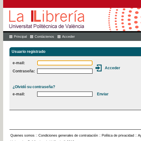
Principal
Contáctenos
Acceder
Usuario registrado
e-mail:
Contraseña:
¿Olvidó su contraseña?
e-mail:
Quienes somos
::
Condiciones generales de contratación
::
Política de privacidad
::
A