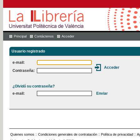
Principal
Contáctenos
Acceder
Usuario registrado
e-mail:
Contraseña:
¿Olvidó su contraseña?
e-mail:
Quienes somos
::
Condiciones generales de contratación
::
Política de privacidad
::
A