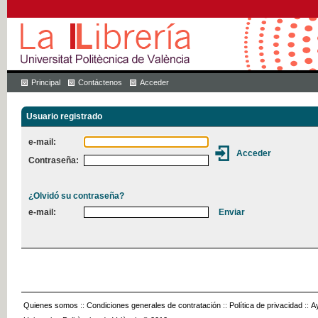
Principal
Contáctenos
Acceder
Usuario registrado
e-mail:
Contraseña:
¿Olvidó su contraseña?
e-mail:
Quienes somos
::
Condiciones generales de contratación
::
Política de privacidad
::
A