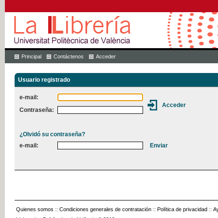
Principal
Contáctenos
Acceder
Usuario registrado
e-mail:
Contraseña:
¿Olvidó su contraseña?
e-mail:
Quienes somos
::
Condiciones generales de contratación
::
Política de privacidad
::
A