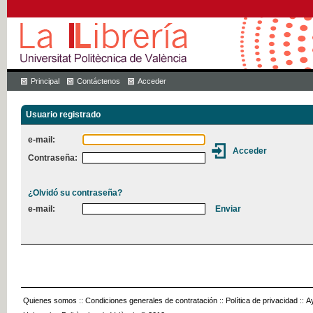
Principal
Contáctenos
Acceder
Usuario registrado
e-mail:
Contraseña:
¿Olvidó su contraseña?
e-mail:
Quienes somos
::
Condiciones generales de contratación
::
Política de privacidad
::
A