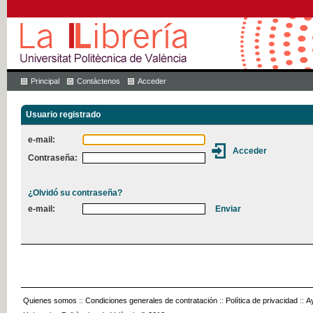
Principal
Contáctenos
Acceder
Usuario registrado
e-mail:
Contraseña:
¿Olvidó su contraseña?
e-mail:
Quienes somos
::
Condiciones generales de contratación
::
Política de privacidad
::
A