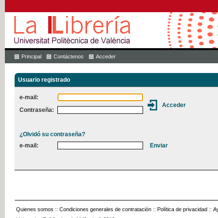
Principal
Contáctenos
Acceder
Usuario registrado
e-mail:
Contraseña:
¿Olvidó su contraseña?
e-mail:
Quienes somos
::
Condiciones generales de contratación
::
Política de privacidad
::
A